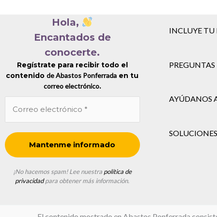
Hola,
INCLUYE TU
Encantados de
conocerte.
PREGUNTAS 
Regístrate para recibir todo el
contenido
de Abastos Ponferrada
en tu
correo electrónico
.
AYÚDANOS 
SOLUCIONES
¡No hacemos spam! Lee nuestra
política de
privacidad
para obtener más información.
El contenido mostrado en Abastos Ponferrada consiste en