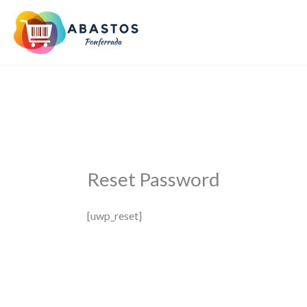
Ir
al
contenido
Reset Password
[uwp_reset]