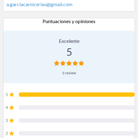
a.garciacarnicerias
@
gmail.com
Puntuaciones y opiniones
1 Reseña
en
“Antonio García Carnicerías |
Excelente
5
1 review
5
4
3
2