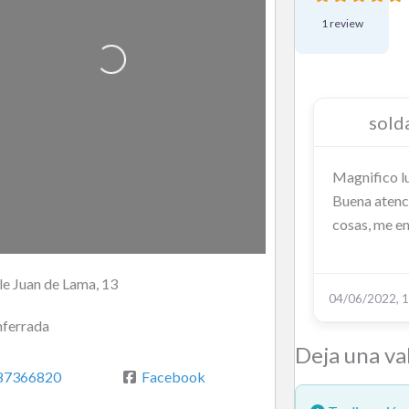
1 review
Cargando…
sold
Magnifico lu
Buena atenc
cosas, me e
le Juan de Lama, 13
04/06/2022, 1
ferrada
Deja una va
87366820
Facebook