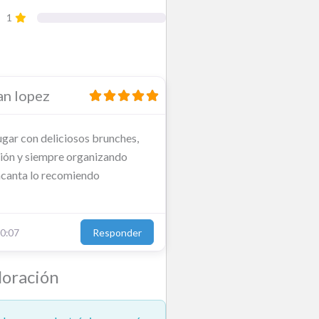
1
an lopez
gar con deliciosos brunches,
ión y siempre organizando
ncanta lo recomiendo
Responder
0:07
loración