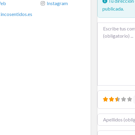
Tu dirección 
eb
Instagram
publicada.
cincosentidos.es
Texto de la reseña
Nombre
Correo electrónic