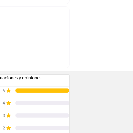
uaciones y opiniones
en
“Café Bar Cinco Sentidos”
5
4
3
2