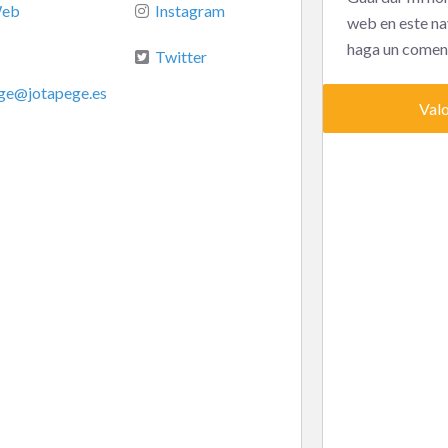
eb
Instagram
web en este na
haga un coment
Twitter
ge
@
jotapege.es