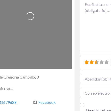
Texto de la reseña
Cargando…
le Gregoria Campillo, 3
Nombre
ferrada
Correo electrónic
81679688
Facebook
Guardar mi nom