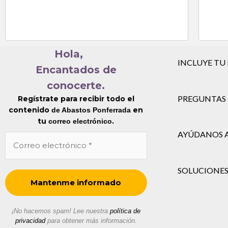
Hola,
INCLUYE TU
Encantados de
conocerte.
PREGUNTAS 
Regístrate para recibir todo el
contenido
en
de Abastos Ponferrada
tu
.
correo electrónico
AYÚDANOS 
SOLUCIONES
¡No hacemos spam! Lee nuestra
política de
privacidad
para obtener más información.