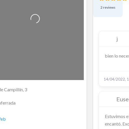
2 reviews
Cargando…
j
bien lo nec
14/04/2022, 1
le Campillín, 3
Euse
ferrada
Estuvimos e
eb
encantó. Exc