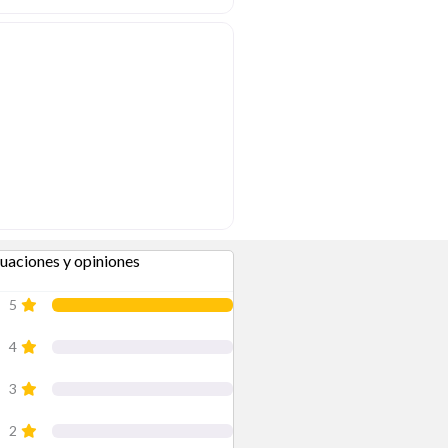
uaciones y opiniones
en
“Lavandería Abastos”
5
4
3
2