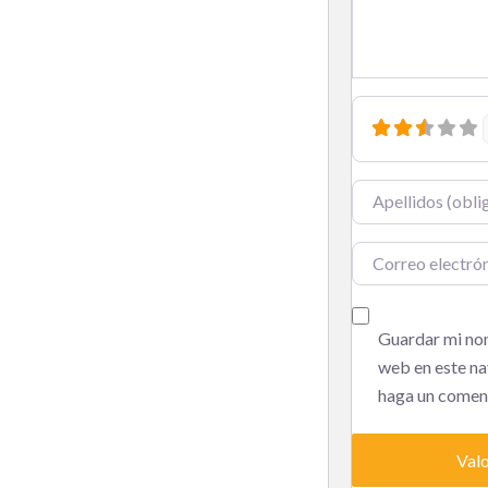
Nombre
Correo electrónic
Guardar mi nom
web en este na
haga un coment