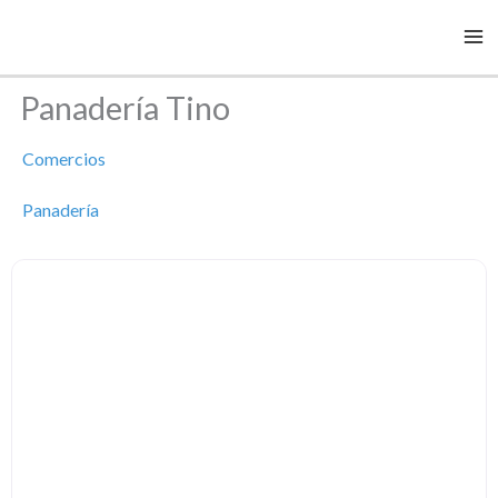
Ir
al
contenido
Panadería Tino
Comercios
Panadería