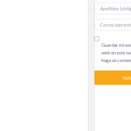
Nombre
Correo electrónic
Guardar mi nom
web en este na
haga un coment