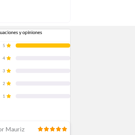
uaciones y opiniones
en
“Seohub | Consultor SEO local y Ma
5
4
3
2
1
or Mauriz