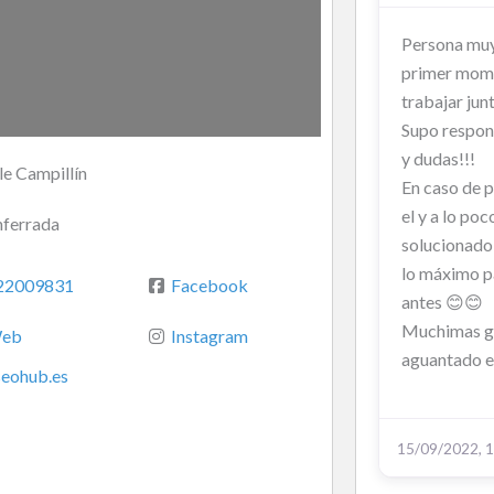
Persona muy 
primer mom
trabajar jun
Supo respon
y dudas!!!
le Campillín
En caso de 
el y a lo poc
ferrada
solucionado
lo máximo p
22009831
Facebook
antes 😊😊
Muchimas gr
eb
Instagram
aguantado en
seohub.es
15/09/2022, 1