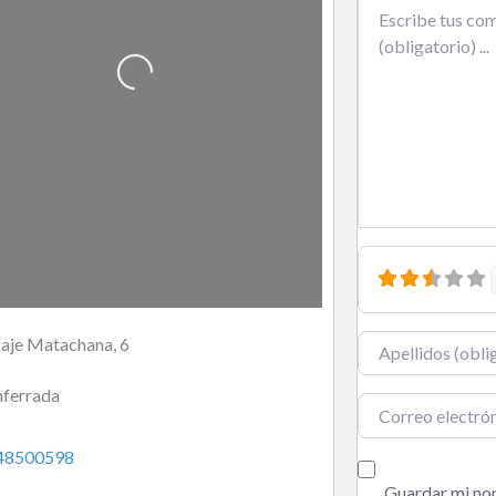
Cargando…
Texto de la reseña
aje Matachana, 6
Nombre
ferrada
Correo electrónic
48500598
Guardar mi nom