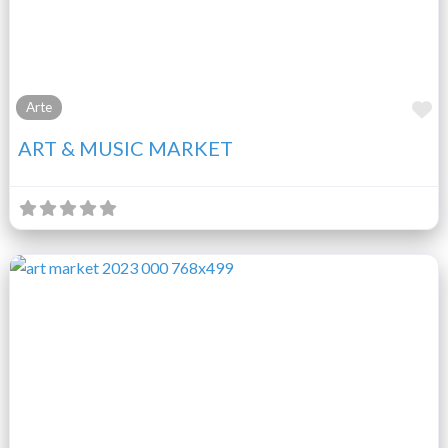
F
Arte
ART & MUSIC MARKET