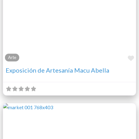
F
Arte
Exposición de Artesanía Macu Abella