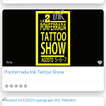
F
Arte
Ponferrada Ink Tattoo Show