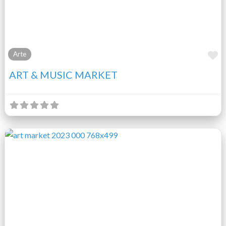
F
Arte
ART & MUSIC MARKET