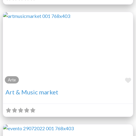
F
Arte
Art & Music market