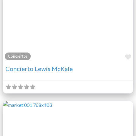
F
Conciertos
Concierto Lewis McKale