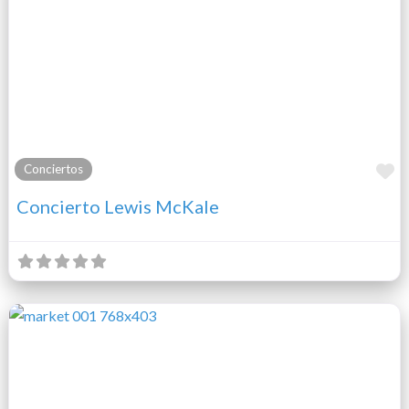
F
Conciertos
Concierto Lewis McKale