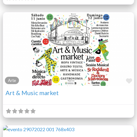
F
Arte
Art & Music market