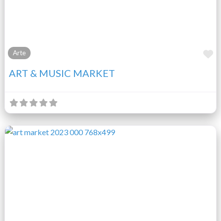
F
Arte
ART & MUSIC MARKET