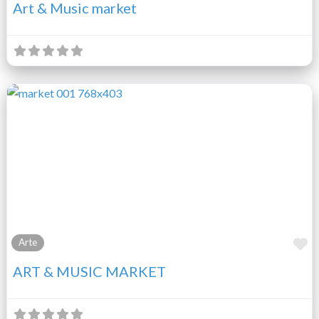
Art & Music market
F
Arte
ART & MUSIC MARKET