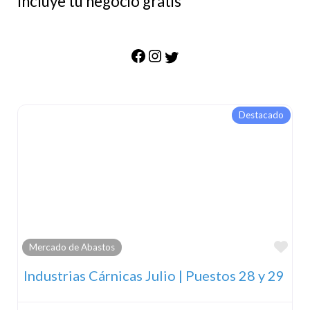
Incluye tu negocio gratis
Destacado
Fav
Mercado de Abastos
Industrias Cárnicas Julio | Puestos 28 y 29