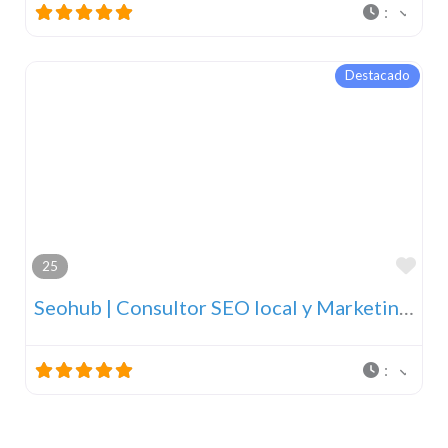
:
Destacado
Fav
25
Seohub | Consultor SEO local y Marketing Digital
: