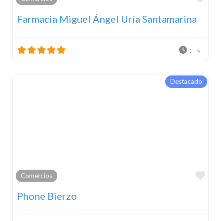
Farmacia Miguel Ángel Uría Santamarina
:
Destacado
Fav
Comercios
Phone Bierzo