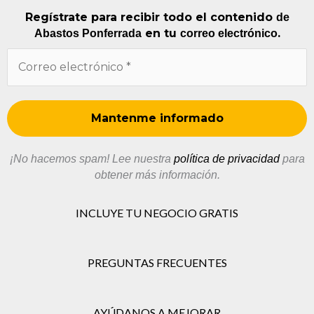
Regístrate para recibir todo el contenido
de
en tu
.
Abastos Ponferrada
correo electrónico
¡No hacemos spam! Lee nuestra
política de privacidad
para
obtener más información.
INCLUYE TU NEGOCIO GRATIS
PREGUNTAS FRECUENTES
AYÚDANOS A MEJORAR