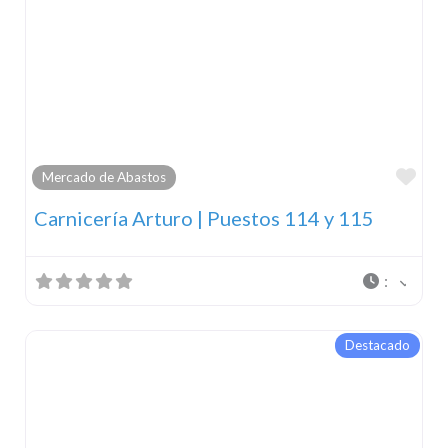
Fav
Mercado de Abastos
Carnicería Arturo | Puestos 114 y 115
:
Destacado