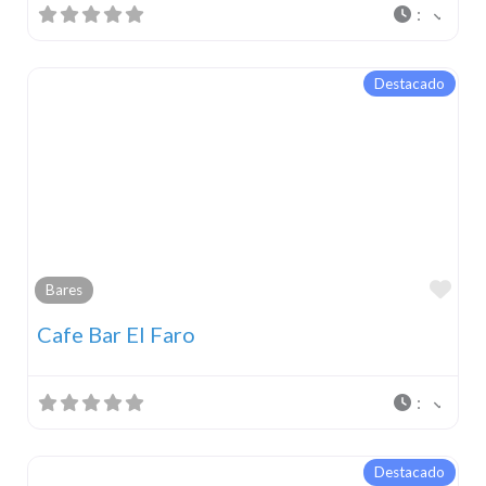
:
Destacado
Fav
Bares
Cafe Bar El Faro
:
Destacado