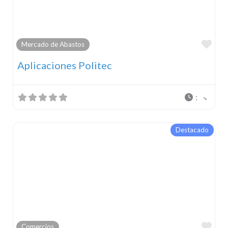
Fav
Mercado de Abastos
Aplicaciones Politec
:
Destacado
Fav
Comercios