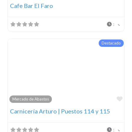
Cafe Bar El Faro
:
Destacado
Fav
Mercado de Abastos
Carnicería Arturo | Puestos 114 y 115
: