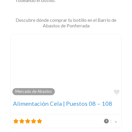
rodeando el botillo.
Descubre dónde comprar tu botillo en el Barrio de
Abastos de Ponferrada
Favo
Mercado de Abastos
Alimentación Cela | Puestos 08 – 108
: