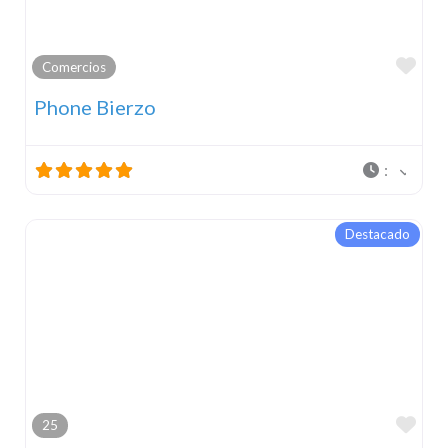
Fav
Comercios
Phone Bierzo
:
Destacado
Fav
25