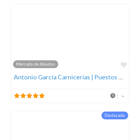
Favo
Mercado de Abastos
Antonio García Carnicerías | Puestos 12 y 13
:
Destacado