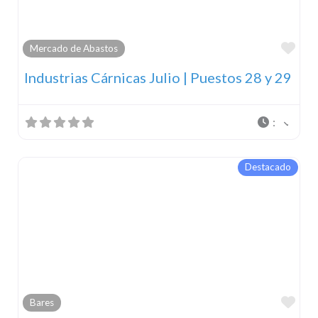
Fav
Mercado de Abastos
Industrias Cárnicas Julio | Puestos 28 y 29
:
Destacado
Fav
Bares