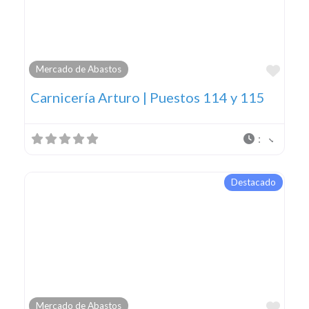
Favo
Mercado de Abastos
Carnicería Arturo | Puestos 114 y 115
:
Destacado
Favo
Mercado de Abastos