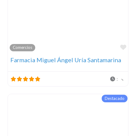
Fav
Comercios
Farmacia Miguel Ángel Uría Santamarina
:
Destacado