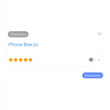
Fav
Comercios
Phone Bierzo
:
Destacado