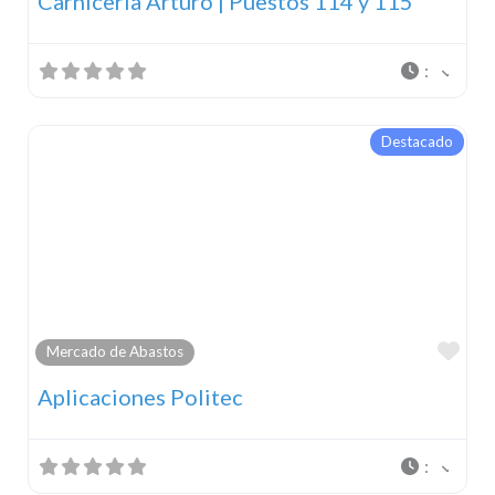
Carnicería Arturo | Puestos 114 y 115
:
Destacado
Fav
Mercado de Abastos
Aplicaciones Politec
: