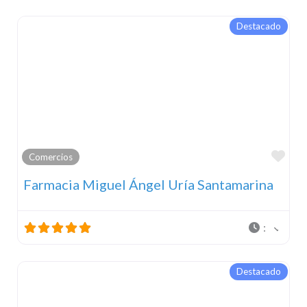
Destacado
Fav
Comercios
Farmacia Miguel Ángel Uría Santamarina
:
Destacado