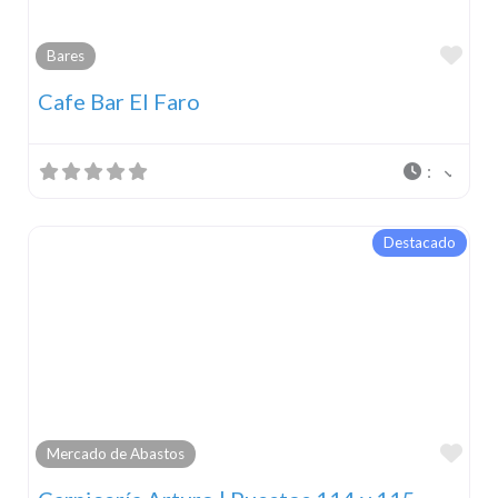
Fav
Bares
Cafe Bar El Faro
:
Destacado
Fav
Mercado de Abastos