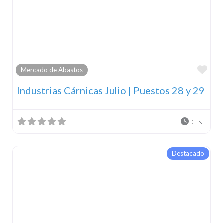
Fav
Mercado de Abastos
Industrias Cárnicas Julio | Puestos 28 y 29
:
Destacado