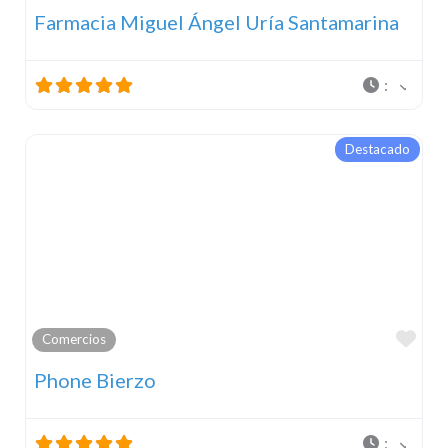
Farmacia Miguel Ángel Uría Santamarina
:
Destacado
Fav
Comercios
Phone Bierzo
: