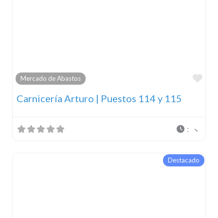
Fav
Mercado de Abastos
Carnicería Arturo | Puestos 114 y 115
:
Destacado