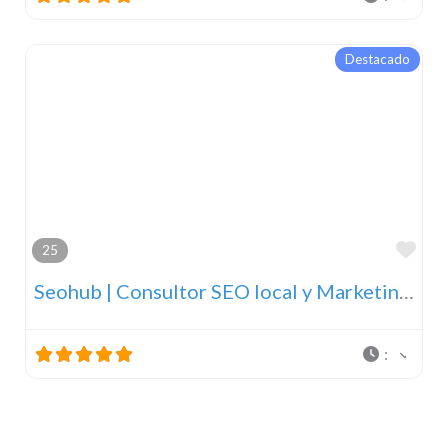
Destacado
Fav
25
Seohub | Consultor SEO local y Marketing Digital
: