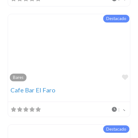
Destacado
Fav
Bares
Cafe Bar El Faro
:
Destacado