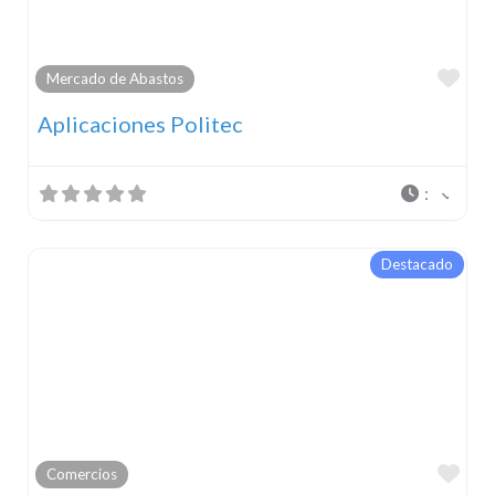
Fav
Mercado de Abastos
Aplicaciones Politec
:
Destacado
Fav
Comercios