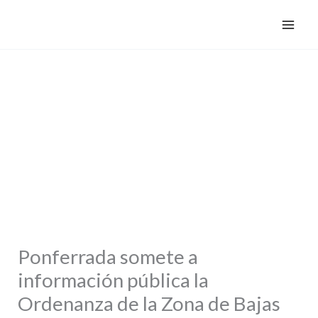
Ir
F
I
T
al
a
n
w
contenido
c
s
i
e
t
t
b
a
t
o
g
e
o
r
r
k
a
m
Ponferrada somete a
información pública la
Ordenanza de la Zona de Bajas