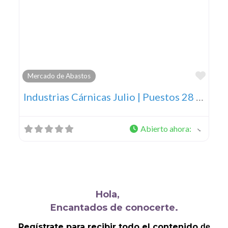
Favo
Mercado de Abastos
Industrias Cárnicas Julio | Puestos 28 y 29
Abierto ahora
:
Hola,
Encantados de conocerte.
Regístrate para recibir todo el contenido
de