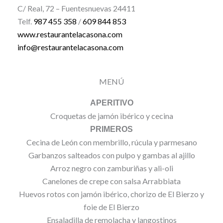
C/ Real, 72 – Fuentesnuevas 24411
Telf.
987 455 358
/
609 844 853
www.restaurantelacasona.com
info@restaurantelacasona.com
MENÚ
APERITIVO
Croquetas de jamón ibérico y cecina
PRIMEROS
Cecina de León con membrillo, rúcula y parmesano
Garbanzos salteados con pulpo y gambas al ajillo
Arroz negro con zamburiñas y ali-oli
Canelones de crepe con salsa Arrabbiata
Huevos rotos con jamón ibérico, chorizo de El Bierzo y
foie de El Bierzo
Ensaladilla de remolacha y langostinos