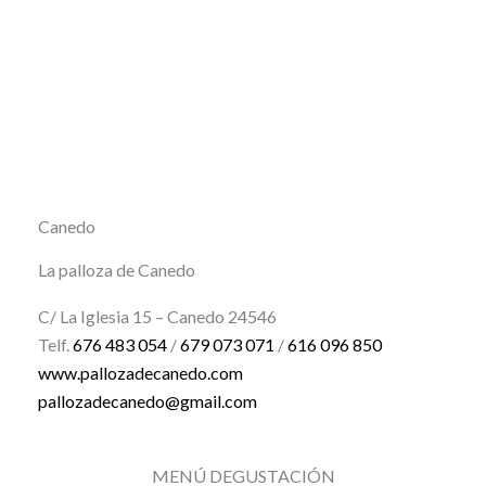
Canedo
La palloza de Canedo
C/ La Iglesia 15 – Canedo 24546
Telf.
676 483 054
/
679 073 071
/
616 096 850
www.pallozadecanedo.com
pallozadecanedo@gmail.com
MENÚ DEGUSTACIÓN