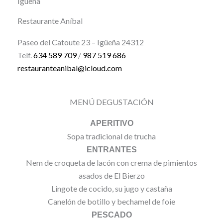
Igüeña
Restaurante Aníbal
Paseo del Catoute 23 – Igüeña 24312
Telf.
634 589 709
/
987 519 686
restauranteanibal@icloud.com
MENÚ DEGUSTACIÓN
APERITIVO
Sopa tradicional de trucha
ENTRANTES
Nem de croqueta de lacón con crema de pimientos
asados de El Bierzo
Lingote de cocido, su jugo y castaña
Canelón de botillo y bechamel de foie
PESCADO