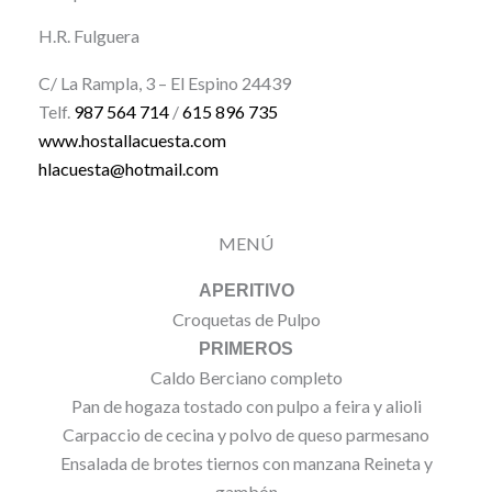
H.R. Fulguera
C/ La Rampla, 3 – El Espino 24439
Telf.
987 564 714
/
615 896 735
www.hostallacuesta.com
hlacuesta@hotmail.com
MENÚ
APERITIVO
Croquetas de Pulpo
PRIMEROS
Caldo Berciano completo
Pan de hogaza tostado con pulpo a feira y alioli
Carpaccio de cecina y polvo de queso parmesano
Ensalada de brotes tiernos con manzana Reineta y
gambón